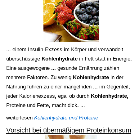
... einem
Insulin-Exzess
im
Körper
und
verwandelt
überschüssige
Kohlenhydrate
in
Fett
statt
in
Energie
.
Eine
ausgewogene
...
gesunde
Ernährung
záhlen
mehrere
Faktoren
.
Zu
wenig
Kohlenhydrate
in
der
Nahrung
führen
zu
einer
mangelnden
...
im
Gegenteil
,
jeder
Kalorienexzess
,
egal
ob
durch
Kohlenhydrate,
Proteine
und
Fette
,
macht
dick
.
...
weiterlesen
Kohlenhydrate und Proteine
Vorsicht bei übermäßigem Proteinkonsum