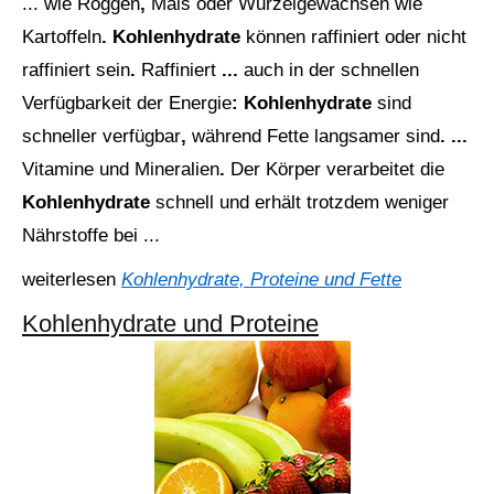
... wie
Roggen
,
Mais
oder
Wurzelgewächsen
wie
Kartoffeln
. Kohlenhydrate
können
raffiniert
oder
nicht
raffiniert
sein
.
Raffiniert
...
auch
in
der
schnellen
Verfügbarkeit
der
Energie
: Kohlenhydrate
sind
schneller
verfügbar
,
während
Fette
langsamer
sind
. ...
Vitamine
und
Mineralien
.
Der
Körper
verarbeitet
die
Kohlenhydrate
schnell
und
erhält
trotzdem
weniger
Nährstoffe
bei ...
weiterlesen
Kohlenhydrate, Proteine und Fette
Kohlenhydrate und Proteine