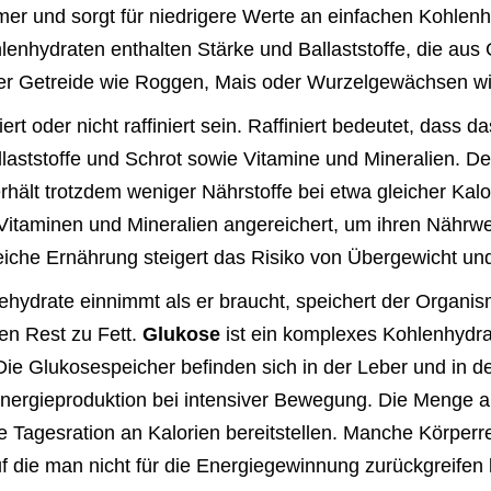
mer und sorgt für niedrigere Werte an einfachen Kohlenh
enhydraten enthalten Stärke und Ballaststoffe, die au
er Getreide wie Roggen, Mais oder Wurzelgewächsen wie
rt oder nicht raffiniert sein. Raffiniert bedeutet, dass 
llaststoffe und Schrot sowie Vitamine und Mineralien. De
rhält trotzdem weniger Nährstoffe bei etwa gleicher Kalo
 Vitaminen und Mineralien angereichert, um ihren Nährwer
iche Ernährung steigert das Risiko von Übergewicht un
hydrate einnimmt als er braucht, speichert der Organis
den Rest zu Fett.
Glukose
ist ein komplexes Kohlenhydrat
 Die Glukosespeicher befinden sich in der Leber und in 
Energieproduktion bei intensiver Bewegung. Die Menge 
e Tagesration an Kalorien bereitstellen. Manche Körper
f die man nicht für die Energiegewinnung zurückgreifen