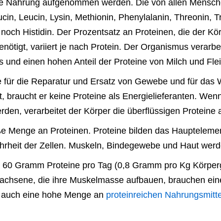
ie Nahrung aufgenommen werden. Die von allen Mensche
cin, Leucin, Lysin, Methionin, Phenylalanin, Threonin, T
och Histidin. Der Prozentsatz an Proteinen, die der Kör
nötigt, variiert je nach Protein. Der Organismus verarbe
s und einen hohen Anteil der Proteine von Milch und Fle
ne für die Reparatur und Ersatz von Gewebe und für da
braucht er keine Proteine als Energielieferanten. Wenn
n, verarbeitet der Körper die überflüssigen Proteine a
ße Menge an Proteinen. Proteine bilden das Haupteleme
hrheit der Zellen. Muskeln, Bindegewebe und Haut werde
 60 Gramm Proteine pro Tag (0,8 Gramm pro Kg Körperg
wachsene, die ihre Muskelmasse aufbauen, brauchen ei
n auch eine hohe Menge an
proteinreichen Nahrungsmitt