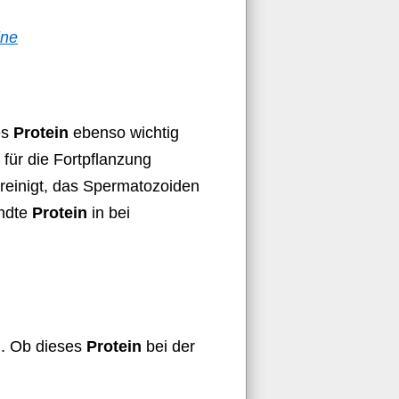
ine
es
Protein
ebenso wichtig
n für die Fortpflanzung
ereinigt, das Spermatozoiden
andte
Protein
in bei
ln. Ob dieses
Protein
bei der