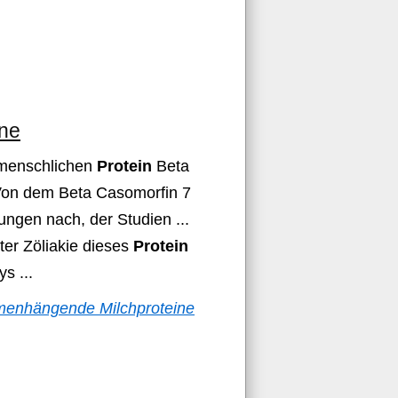
ine
m menschlichen
Protein
Beta
Von dem Beta Casomorfin 7
ngen nach, der Studien ...
r Zöliakie dieses
Protein
s ...
menhängende Milchproteine